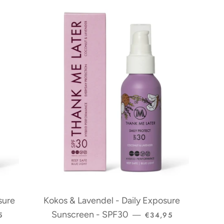
sure
Kokos & Lavendel - Daily Exposure
LE PRIJS
NORMALE PRIJS
Sunscreen - SPF30
5
€34,95
—