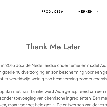
PRODUCTEN
MERKEN
Reiniging
Zepen
Toners / Ser
Thank Me Later
Showergel
Crèmes
Concealer
Deodorant
Boosters
Foundation
Bodycare
Maskers
 in 2016 door de Nederlandse ondernemer en model Aida 
n goede huidverzorging en zon bescherming voor een ge
Powder
Facetools
dat er wereldwijd weinig zon bescherming zonder chemis
Mascara
Eye-pencils
 op Bali met haar familie werd Aida geïnspireerd om een 
zonder toevoeging van chemische ingrediënten. Een merk 
Lipstick
n, maar voor het hele gezin. De ontwerpen van de verp