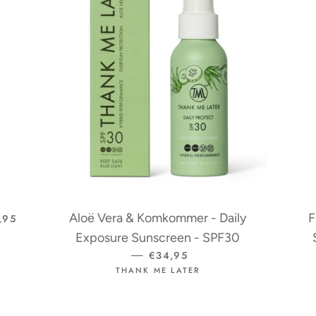
MALE PRIJS
Aloë Vera & Komkommer - Daily
F
,95
Exposure Sunscreen - SPF30
NORMALE PRIJS
€34,95
—
THANK ME LATER