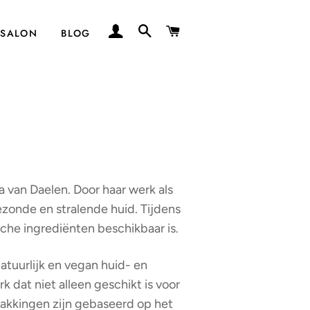
AANMELDEN
ZOEKEN
WINKELWAGEN
SALON
BLOG
GIFT SETS 🎁
Deodorant
Reiniging
Deodorant
Lipbalm
ums
Toners /
Serums
Bodycare
Bodycare
Crèmes
Lipbalm
Suncare
Boosters
van Daelen. Door haar werk als
Maskers
zonde en stralende huid. Tijdens
che ingrediënten beschikbaar is.
Facetools
Bodycare
natuurlijk en vegan huid- en
Make-up
dat niet alleen geschikt is voor
akkingen zijn gebaseerd op het