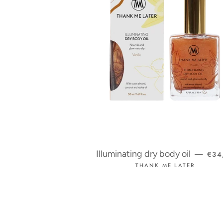
NOR
Illuminating dry body oil
€34
—
THANK ME LATER