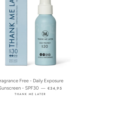
ragrance Free - Daily Exposure
NORMALE PRIJS
Sunscreen - SPF30
€34,95
—
THANK ME LATER